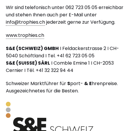
Wir sind telefonisch unter 062 723 05 05 erreichbar
und stehen Ihnen auch per E-Mail unter
info@trophies.ch
jederzeit gerne zur Verfügung.
www.trophies.ch
S&E (SCHWEIZ) GMBH
I Feldackerstrasse 2 I CH-
5040 Schöftland I Tel. +41 62 723 05 05
S&E (SUISSE) SÀRL
I Comble Emine 1 I CH-2053
Cernier I Tél. +41 32 322 94 44
Schweizer Marktführer für
S
port-
&
E
hrenpreise.
Ausgezeichnetes für die Besten.