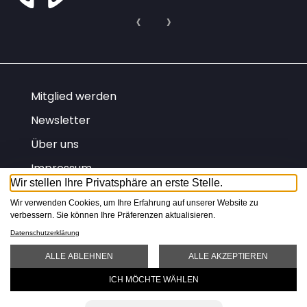
Mitglied werden
Newsletter
Über uns
Impressum
Wir stellen Ihre Privatsphäre an erste Stelle.
Datenschutz
Wir verwenden Cookies, um Ihre Erfahrung auf unserer Website zu
AGB
verbessern. Sie können Ihre Präferenzen aktualisieren.
Datenschutzerklärung
FR
IT
DE
ALLE ABLEHNEN
ALLE AKZEPTIEREN
ICH MÖCHTE WÄHLEN