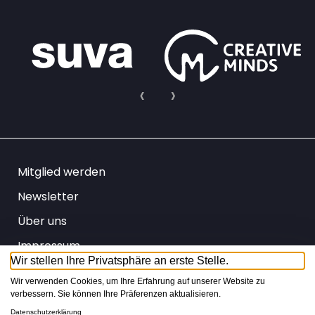
Mitglied werden
Newsletter
Über uns
Impressum
Wir stellen Ihre Privatsphäre an erste Stelle.
Datenschutz
Wir verwenden Cookies, um Ihre Erfahrung auf unserer Website zu
AGB
verbessern. Sie können Ihre Präferenzen aktualisieren.
Datenschutzerklärung