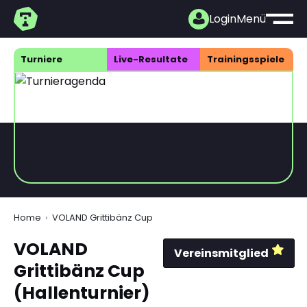
Login
Menü
Turniere
Live-Resultate
Trainings­spiele
Home
VOLAND Grittibänz Cup
VOLAND
Vereinsmitglied
Grittibänz Cup
(Hallenturnier)