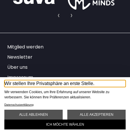
Mitglied werden
Newsletter
Über uns
Impressum
Wir stellen Ihre Privatsphäre an erste Stelle.
Datenschutz
Wir verwenden Cookies, um Ihre Erfahrung auf unserer Website zu
AGB
verbessern. Sie können Ihre Präferenzen aktualisieren.
Datenschutzerklärung
IT
DE
FR
ALLE ABLEHNEN
ALLE AKZEPTIEREN
ICH MÖCHTE WÄHLEN
Erklär­