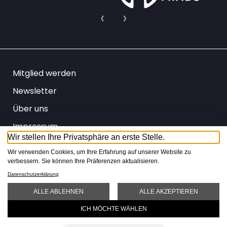
Mitglied werden
Newsletter
Über uns
Impressum
Wir stellen Ihre Privatsphäre an erste Stelle.
Datenschutz
Wir verwenden Cookies, um Ihre Erfahrung auf unserer Website zu
AGB
verbessern. Sie können Ihre Präferenzen aktualisieren.
Datenschutzerklärung
IT
DE
FR
ALLE ABLEHNEN
ALLE AKZEPTIEREN
ICH MÖCHTE WÄHLEN
Erklär­
video