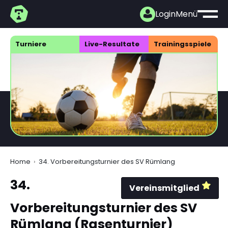
Login
Menü
Turniere
Live-Resultate
Trainings­spiele
Home
34. Vorbereitungsturnier des SV Rümlang
34.
Vereinsmitglied
Vorbereitungsturnier des SV
Rümlang (Rasenturnier)