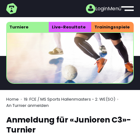
Login
Menü
Turniere
Live-Resultate
Trainings­spiele
Home
19. FCE / MS Sports Hallenmasters - 2. WE(SO)
An Turnier anmelden
Anmeldung für «Junioren C3»-
Turnier