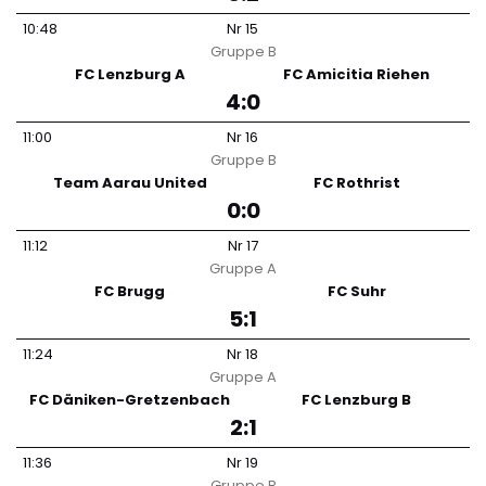
10:48
Nr
15
Gruppe
B
FC Lenzburg A
FC Amicitia Riehen
4:0
11:00
Nr
16
Gruppe
B
Team Aarau United
FC Rothrist
0:0
11:12
Nr
17
Gruppe
A
FC Brugg
FC Suhr
5:1
11:24
Nr
18
Gruppe
A
FC Däniken-Gretzenbach
FC Lenzburg B
2:1
11:36
Nr
19
Gruppe
B