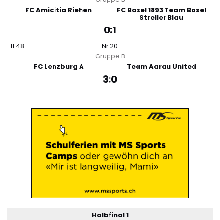
FC Amicitia Riehen
FC Basel 1893 Team Basel
Streller Blau
0:1
11:48
Nr
20
Gruppe
B
FC Lenzburg A
Team Aarau United
3:0
Halbfinal 1