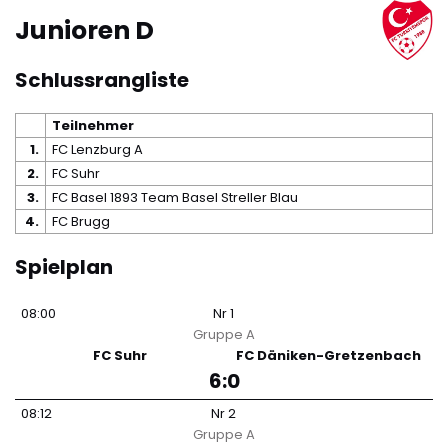
Junioren D
Schlussrangliste
Teilnehmer
1.
FC Lenzburg A
2.
FC Suhr
3.
FC Basel 1893 Team Basel Streller Blau
4.
FC Brugg
Spielplan
08:00
Nr
1
Gruppe
A
FC Suhr
FC Däniken-Gretzenbach
6:0
08:12
Nr
2
Gruppe
A