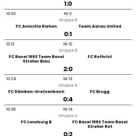
1:0
10:00
Nr
11
Gruppe
B
FC Amicitia Riehen
Team Aarau United
0:1
10:12
Nr
12
Gruppe
B
FC Basel 1893 Team Basel
FC Rothrist
Streller Blau
2:0
10:24
Nr
13
Gruppe
A
FC Däniken-Gretzenbach
FC Brugg
0:4
10:36
Nr
14
Gruppe
A
FC Lenzburg B
FC Basel 1893 Team Basel
Streller Rot
0:2