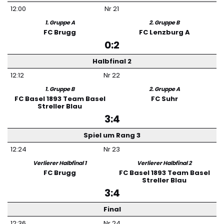
12:00
Nr
21
1. Gruppe A
2. Gruppe B
FC Brugg
FC Lenzburg A
0:2
Halbfinal 2
12:12
Nr
22
1. Gruppe B
2. Gruppe A
FC Basel 1893 Team Basel
FC Suhr
Streller Blau
3:4
Spiel um Rang 3
12:24
Nr
23
Verlierer Halbfinal 1
Verlierer Halbfinal 2
FC Brugg
FC Basel 1893 Team Basel
Streller Blau
3:4
Final
12:36
Nr
24