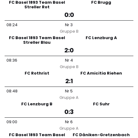
FC Basel 1893 Team Basel
FC Brugg
Streller Rot
0:0
08:24
Nr
3
Gruppe
B
FC Basel 1893 Team Basel
FC Lenzburg A
Streller Blau
2:0
08:36
Nr
4
Gruppe
B
FC Rothrist
FC Amicitia Riehen
2:1
08:48
Nr
5
Gruppe
A
FC Lenzburg B
FC Suhr
0:3
09:00
Nr
6
Gruppe
A
FC Basel 1893 Team Basel
FC Däniken-Gretzenbach