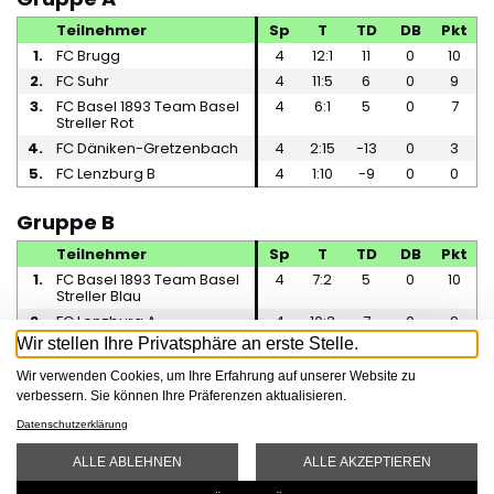
Teilnehmer
Sp
T
TD
DB
Pkt
1.
FC Brugg
4
12:1
11
0
10
2.
FC Suhr
4
11:5
6
0
9
3.
FC Basel 1893 Team Basel
4
6:1
5
0
7
Streller Rot
4.
FC Däniken-Gretzenbach
4
2:15
-13
0
3
5.
FC Lenzburg B
4
1:10
-9
0
0
Gruppe B
Teilnehmer
Sp
T
TD
DB
Pkt
1.
FC Basel 1893 Team Basel
4
7:2
5
0
10
Streller Blau
2.
FC Lenzburg A
4
10:3
7
0
9
Wir stellen Ihre Privatsphäre an erste Stelle.
3.
Team Aarau United
4
3:5
-2
0
5
4.
FC Rothrist
4
3:6
-3
0
4
Wir verwenden Cookies, um Ihre Erfahrung auf unserer Website zu
5.
FC Amicitia Riehen
4
1:8
-7
0
0
verbessern. Sie können Ihre Präferenzen aktualisieren.
Datenschutzerklärung
ALLE ABLEHNEN
ALLE AKZEPTIEREN